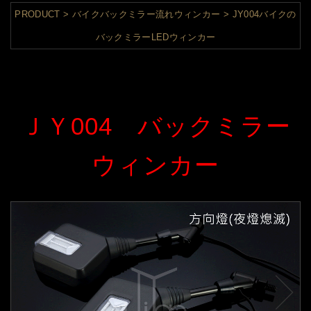
PRODUCT
バイクバックミラー流れウィンカー
JY004バイクの
バックミラーLEDウィンカー
ＪＹ004 バックミラー
ウィンカー
t
Pr
ex
ev
N
io