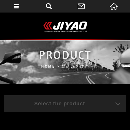
會員登入
會員登入(燈箱)
加入會員
忘記密碼
PRODUCT
密碼修改
HOME
製品カタログ
訂單查詢
個人資料修改
會員登出
Select the product
填寫匯款通知