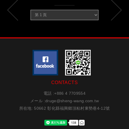
CONTACTS
電話 :
+886 4 7709554
メール :
druge@sheng-wang.com.tw
所在地
: 50662 彰化縣福興鄉頂粘村東勢巷4-12號