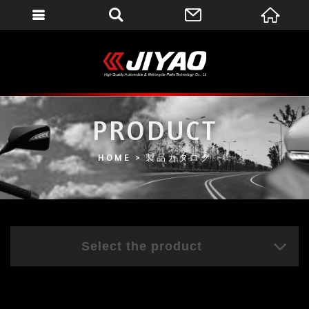
會員登入
會員登入(燈箱)
加入會員
忘記密碼
PRODUCT
密碼修改
HOME
製品カタログ
訂單查詢
個人資料修改
會員登出
Select the product
填寫匯款通知