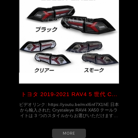
トヨタ 2019-2021 RAV4 5 世代 C...
ビデオリンク: https://youtu.be/mxI6nf7X1hE 日本
から輸入された Crystaleye RAV4 XA50 テールラ
イトは 3 つのスタイルからお選びいただけます。
ご...
MORE