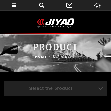
會員登入
會員登入(燈箱)
加入會員
忘記密碼
PRODUCT
密碼修改
HOME
製品カタログ
訂單查詢
個人資料修改
會員登出
Select the product
填寫匯款通知