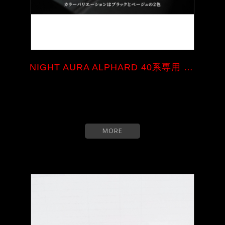
NIGHT AURA ALPHARD 40系専用 ア...
MORE