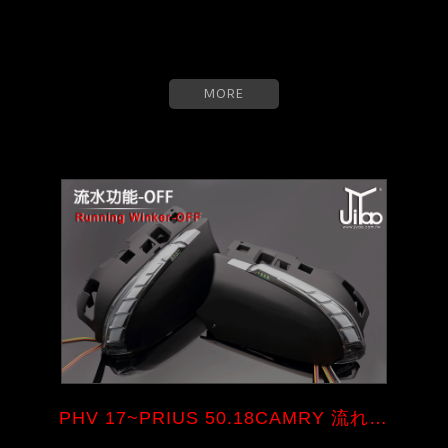
MORE
PHV 17~PRIUS 50.18CAMRY 流れウ...