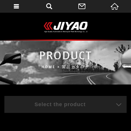
會員登入
會員登入(燈箱)
加入會員
忘記密碼
PRODUCT
密碼修改
HOME
製品カタログ
訂單查詢
個人資料修改
會員登出
Select the product
填寫匯款通知