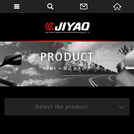
會員登入
會員登入(燈箱)
加入會員
忘記密碼
PRODUCT
密碼修改
HOME
製品カタログ
訂單查詢
個人資料修改
會員登出
Select the product
填寫匯款通知