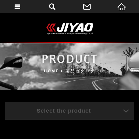
會員登入
會員登入(燈箱)
加入會員
忘記密碼
PRODUCT
密碼修改
HOME
製品カタログ
訂單查詢
個人資料修改
會員登出
Select the product
填寫匯款通知