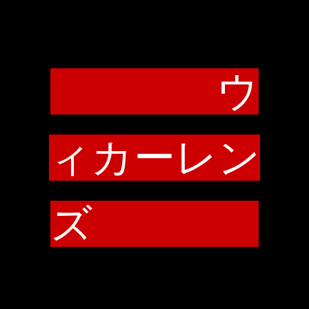
ウ
ィカーレン
ズ