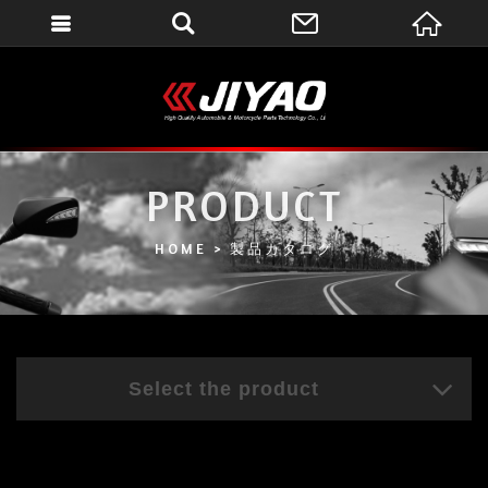
會員登入
會員登入(燈箱)
加入會員
忘記密碼
PRODUCT
密碼修改
HOME
製品カタログ
訂單查詢
個人資料修改
會員登出
Select the product
填寫匯款通知