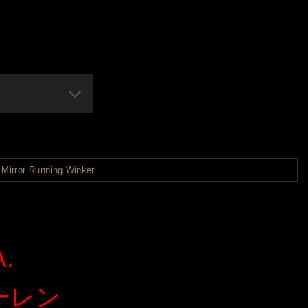
irror Running Winker
A.
カーレン