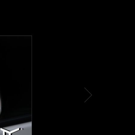
t
ex
N