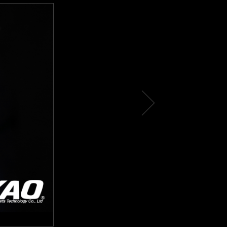
t
ex
N